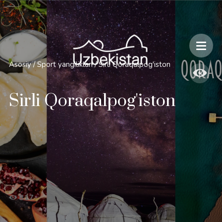
Xavfsizlik va O'zbekiston bo'ylab sayohatlarning o'ziga xos jihatlari
Asosiy
/
Sport yangiliklari
/
Sirli Qoraqalpog'iston
Sirli Qoraqalpog'iston
817