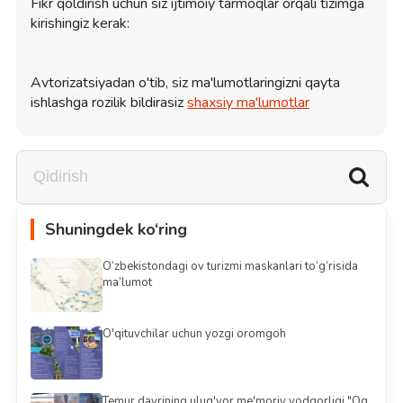
Fikr qoldirish uchun siz ijtimoiy tarmoqlar orqali tizimga
kirishingiz kerak:
Avtorizatsiyadan o'tib, siz ma'lumotlaringizni qayta
ishlashga rozilik bildirasiz
shaxsiy ma'lumotlar
Shuningdek ko‘ring
O‘zbekistondagi ov turizmi maskanlari to‘g‘risida
ma’lumot
O'qituvchilar uchun yozgi oromgoh
Temur davrining ulug'vor me'moriy yodgorligi "Oq