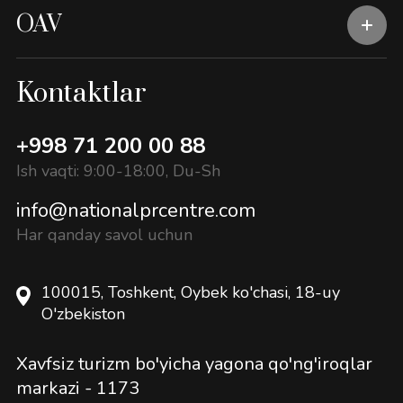
OAV
Kontaktlar
+998 71 200 00 88
Ish vaqti: 9:00-18:00, Du-Sh
info@nationalprcentre.com
Har qanday savol uchun
100015, Toshkent, Oybek ko'chasi, 18-uy
O'zbekiston
Xavfsiz turizm bo'yicha yagona qo'ng'iroqlar
markazi -
1173