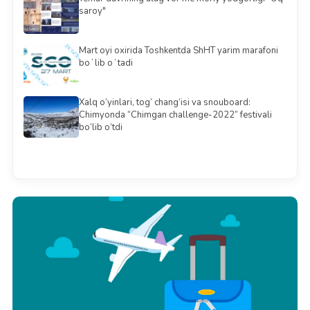
saroy"
Mart oyi oxirida Toshkentda ShHT yarim marafoni
boʻlib oʻtadi
Xalq o‘yinlari, tog‘ chang‘isi va snouboard:
Chimyonda “Chimgan challenge-2022” festivali
bo‘lib o‘tdi
Barchasini ko'rish