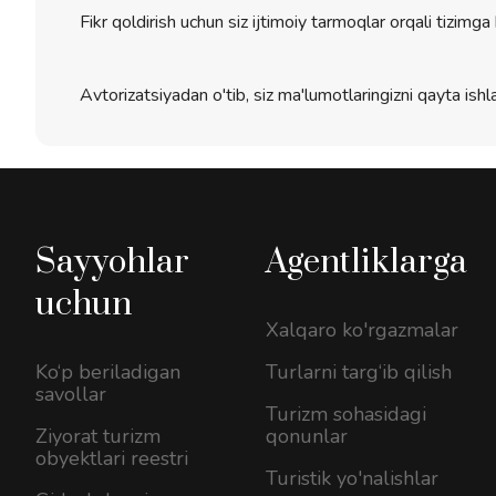
Fikr qoldirish uchun siz ijtimoiy tarmoqlar orqali tizimga 
Avtorizatsiyadan o'tib, siz ma'lumotlaringizni qayta ishla
Sayyohlar
Agentliklarga
uchun
Xalqaro ko'rgazmalar
Ko‘p beriladigan
Turlarni targ‘ib qilish
savollar
Turizm sohasidagi
Ziyorat turizm
qonunlar
obyektlari reestri
Turistik yo'nalishlar