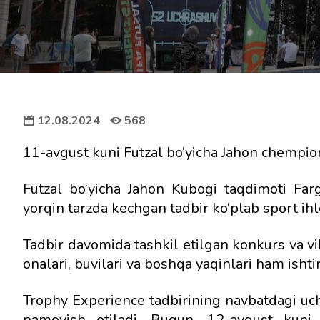
12.08.2024
568
11-avgust kuni Futzal bo‘yicha Jahon chempion
Futzal bo‘yicha Jahon Kubogi taqdimoti Farg
yorqin tarzda kechgan tadbir ko‘plab sport ihl
Tadbir davomida tashkil etilgan konkurs va vik
onalari, buvilari va boshqa yaqinlari ham ishti
Trophy Experience tadbirining navbatdagi u
namoyish etiladi. Bugun, 12-avgust kuni