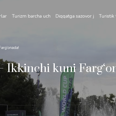
izlik va O'zbekiston bo'ylab sayohatlarning o'ziga xos jih
lar
Turizm barcha uchun
Diqqatga sazovor joylar
Turistik
Farg‘onada!
 Ikkinchi kuni Farg‘o