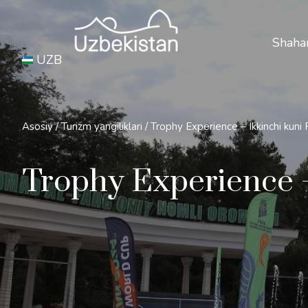
Xavfs
Shahar
UZB
Asosiy
/
Turizm yangiliklari
/
Trophy Experience – Ikkinchi kuni 
Trophy Experience –