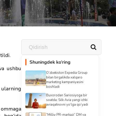
ildi.
Shuningdek ko‘ring
 va ushbu
O‘zbekiston Expedia Group
bilan birgalikda xalqaro
marketing kampaniyasini
boshladi
i ularning
Buxorodan Sariosiyoga bir
soatda: Silk Avia yangi ichki
aviaqatnovni yo‘lga qo‘yadi
da ommaga
 bog‘ida
“Milliy PR-markazi” DM va