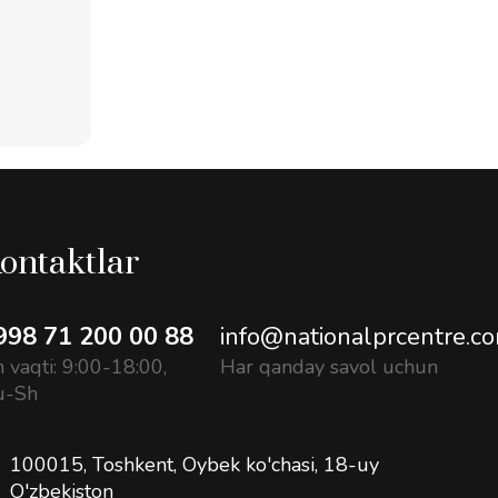
ontaktlar
998 71 200 00 88
info@nationalprcentre.c
h vaqti: 9:00-18:00,
Har qanday savol uchun
u-Sh
100015, Toshkent, Oybek ko'chasi, 18-uy
O'zbekiston