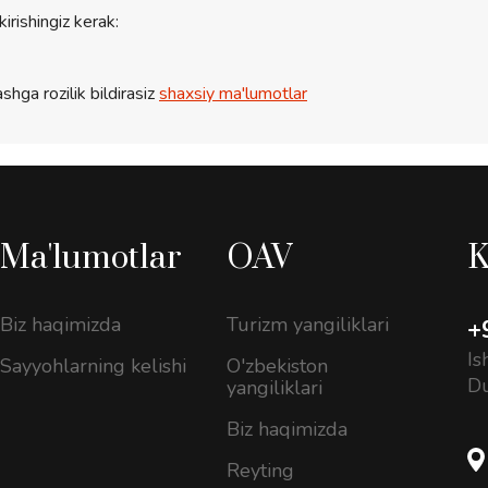
kirishingiz kerak:
shga rozilik bildirasiz
shaxsiy ma'lumotlar
Ma'lumotlar
OAV
K
Biz haqimizda
Turizm yangiliklari
+
Is
Sayyohlarning kelishi
O'zbekiston
D
yangiliklari
Biz haqimizda
Reyting