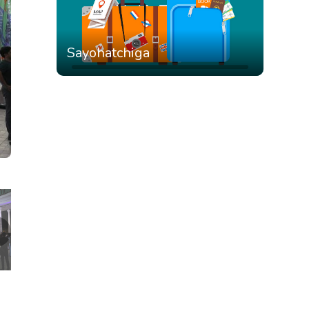
Sayohatchiga
❯