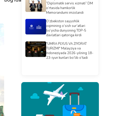
“Diplomatik servis xizmati” DM
o‘rtasida hamkorlik
Memorandumi imzolandi
O‘zbekiston sayyohlik
oqimining o‘sish sur’atlari
bo‘yicha dunyoning TOP-5
davlatlari qatoriga kirdi
"UMRA PLYUS VA ZIYORAT
TURIZMI" Malayziya va
Indoneziyada 2026-yilning 18-
23-iyun kunlari bo‘lib o‘tadi
Barchasini ko'rish