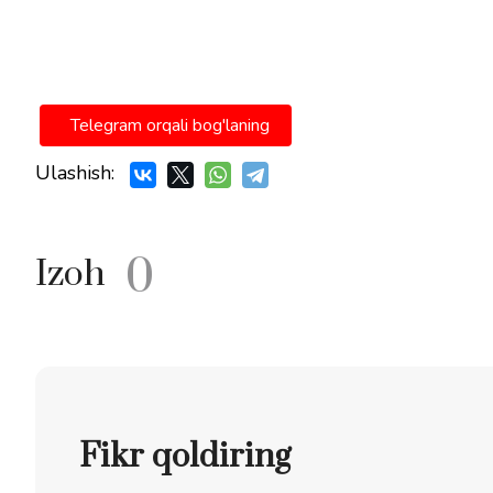
Telegram orqali bog'laning
Ulashish:
0
Izoh
Fikr qoldiring