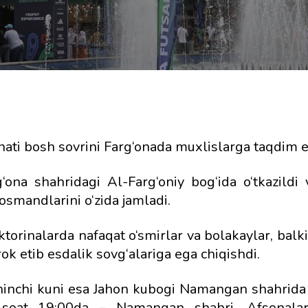
ati bosh sovrini Farg‘onada muxlislarga taqdim et
‘ona shahridagi Al-Farg‘oniy bog‘ida o‘tkazildi
osmandlarini o‘zida jamladi.
torinalarda nafaqat o‘smirlar va bolakaylar, balk
rok etib esdalik sovg‘alariga ega chiqishdi.
chinchi kuni esa Jahon kubogi Namangan shahri
 soat 19:00da – Namangan shahri, Afsonalar