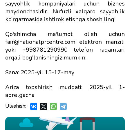
sayyohlik kompaniyalari uchun biznes
maydonchasidir. Nufuzli xalqaro sayyohlik
ko‘rgazmasida ishtirok etishga shoshiling!
Qo'shimcha ma'lumot olish uchun
fair@nationalprcentre.com elektron manzili
yoki +998781290990 telefon raqamlari
orqali bog‘lanishingiz mumkin.
Sana: 2025-yil 15-17-may
Ariza topshirish muddati: 2025-yil 1-
aprelgacha
Ulashish: