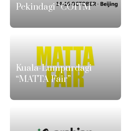
Pekindagi “COITM”
Kuala-Lumpurdagi
“MATTA Fair”