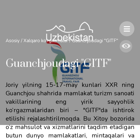
Xavfsizlik va O'zbekiston bo'ylab sayohatlarning o'ziga xos jihatlari
Asosiy
/
Xalqaro ko'rgazmalar
/
Guanchjoudagi "GITF"
Guanchjoudagi "GITF"
Joriy yilning 15-17-may kunlari XXR ning
Guanchjou shahrida mamlakat turizm sanoati
vakillarining eng yirik sayyohlik
ko‘rgazmalaridan biri – "GITF"da ishtirok
etilishi rejalashtirilmoqda. Bu Xitoy bozorida
o‘z mahsulot va xizmatlarini taqdim etadigan
butun dunyo mamlakatlari, mintaqalari va