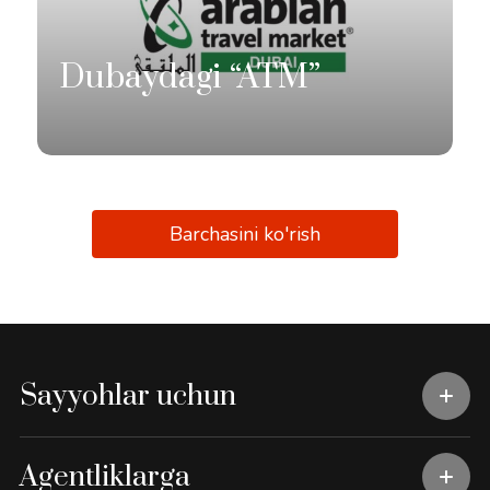
Dubaydagi “ATM”
Barchasini ko'rish
Sayyohlar uchun
Agentliklarga