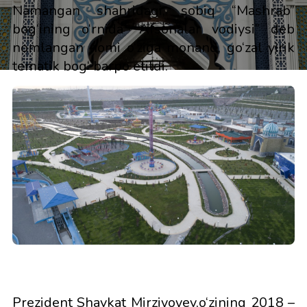
Namangan shahridagi, sobiq “Mashrab”
bog‘ining o‘rnida “Afsonalar vodiysi” deb
nomlangan nomi o‘ziga monand, go‘zal yirik
tematik bog‘ barpo etildi.
Prezident Shavkat Mirziyoyev,o‘zining 2018 –