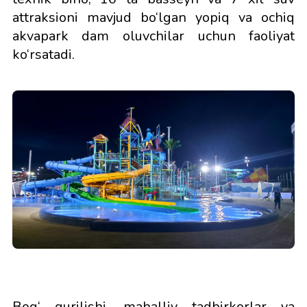
attraksioni mavjud bo‘lgan yopiq va ochiq
akvapark dam oluvchilar uchun faoliyat
ko‘rsatadi.
Bog‘ qurilishi, mahalliy tadbirkorlar va