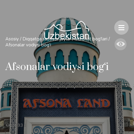
Xavfsizlik va O'zbekiston bo'ylab sayohatlarning o'ziga xos jihatlari
Asosiy
/
Diqqatga sazovor joylar
/
Istirohat bog'lari
/
Afsonalar vodiysi bog‘i
Afsonalar vodiysi bog‘i
38931