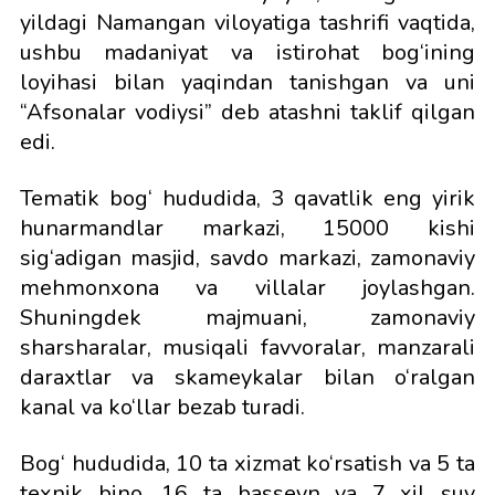
yildagi Namangan viloyatiga tashrifi vaqtida,
ushbu madaniyat va istirohat bog‘ining
loyihasi bilan yaqindan tanishgan va uni
“Afsonalar vodiysi” deb atashni taklif qilgan
edi.
Tematik bog‘ hududida, 3 qavatlik eng yirik
hunarmandlar markazi, 15000 kishi
sig‘adigan masjid, savdo markazi, zamonaviy
mehmonxona va villalar joylashgan.
Shuningdek majmuani, zamonaviy
sharsharalar, musiqali favvoralar, manzarali
daraxtlar va skameykalar bilan o‘ralgan
kanal va ko‘llar bezab turadi.
Bog‘ hududida, 10 ta xizmat ko‘rsatish va 5 ta
texnik bino, 16 ta basseyn va 7 xil suv