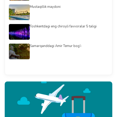
Mustaqillik maydoni
Toshkentdagi eng chiroyli favvoralar 5 taligi
Samarqanddagi Amir Temur bog‘i
Barchasini ko'rish