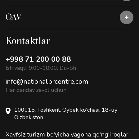
OAV
Kontaktlar
+998 71 200 00 88
Ish vaqti: 9:00-18:00, Du-Sh
info@nationalprcentre.com
Har qanday savol uchun
100015, Toshkent, Oybek ko'chasi, 18-uy
O'zbekiston
Xavfsiz turizm bo'yicha yagona qo'ng'iroqlar