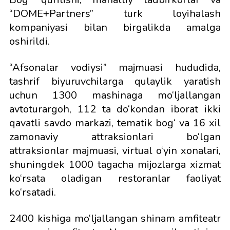
“DOME+Partners” turk loyihalash
kompaniyasi bilan birgalikda amalga
oshirildi.
“Afsonalar vodiysi” majmuasi hududida,
tashrif biyuruvchilarga qulaylik yaratish
uchun 1300 mashinaga mo‘ljallangan
avtoturargoh, 112 ta do‘kondan iborat ikki
qavatli savdo markazi, tematik bog‘ va 16 xil
zamonaviy attraksionlari bo‘lgan
attraksionlar majmuasi, virtual o‘yin xonalari,
shuningdek 1000 tagacha mijozlarga xizmat
ko‘rsata oladigan restoranlar faoliyat
ko‘rsatadi.
2400 kishiga mo‘ljallangan shinam amfiteatr