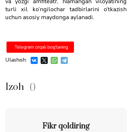
va yozgi amfiteatr, Namangan viloyatining
turli xil ko‘ngilochar tadbirlarini o‘tkazish
uchun asosiy maydonga aylanadi.
Telegram orqali bog'laning
Ulashish:
Izoh
0
Fikr qoldiring