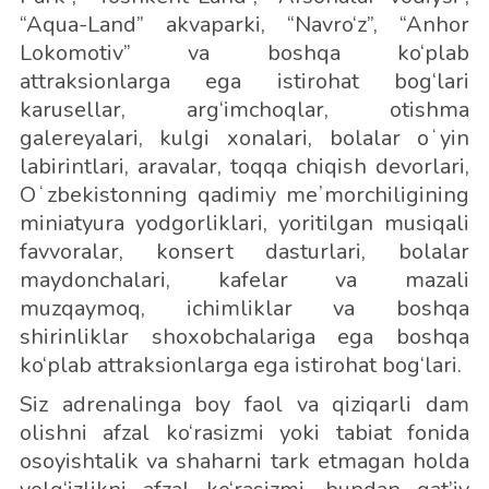
“Aqua-Land” akvaparki, “Navro‘z”, “Anhor
Lokomotiv” va boshqa ko‘plab
attraksionlarga ega istirohat bog‘lari
karusellar, arg‘imchoqlar, otishma
galereyalari, kulgi xonalari, bolalar oʻyin
labirintlari, aravalar, toqqa chiqish devorlari,
Oʻzbekistonning qadimiy meʼmorchiligining
miniatyura yodgorliklari, yoritilgan musiqali
favvoralar, konsert dasturlari, bolalar
maydonchalari, kafelar va mazali
muzqaymoq, ichimliklar va boshqa
shirinliklar shoxobchalariga ega boshqa
ko‘plab attraksionlarga ega istirohat bog‘lari.
Siz adrenalinga boy faol va qiziqarli dam
olishni afzal ko‘rasizmi yoki tabiat fonida
osoyishtalik va shaharni tark etmagan holda