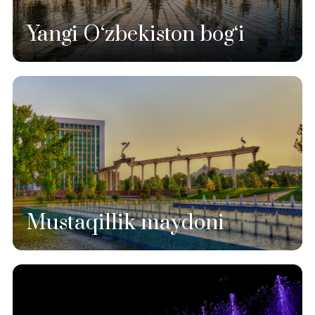
Yangi O‘zbekiston bog‘i
Mustaqillik maydoni