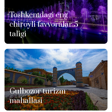
Toshkentdagi eng
chiroyli favvoralar 5
taligi
Gulbozor turizm
mahallasi