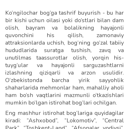
Ko‘ngilochar bog‘ga tashrif buyurish - bu har
bir kishi uchun oilasi yoki do‘stlari bilan dam
olish, bayram va bolalikning hayajonli
quvonchini his qilish, zamonaviy
attraksionlarda uchish, bog‘ning go‘zal tabiiy
hududlarida suratga tushish, zavq va
unutilmas taassurotlar olish, yorqin his-
tuyg‘ular va hayajonli sarguzashtlarni
izlashning qiziqarli va arzon usulidir.
O‘zbekistonda barcha yirik sayyohlik
shaharlarida mehmonlar ham, mahalliy aholi
ham bo‘sh vaqtlarini mazmunli o‘tkazishlari
mumkin bo‘lgan istirohat bog‘lari ochilgan.
Eng mashhur istirohat bog‘lariga quyidagilar
kiradi: “Ashxobod”, “Lokomotiv”, “Central
Park”, “Toshkent-Land”, “Afsonalar vodiysi”,