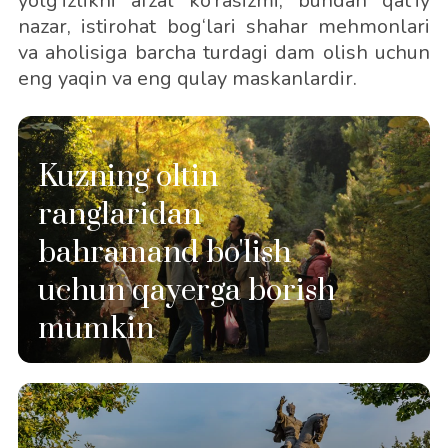
yolg‘izlikni afzal ko‘rasizmi, bundan qat’iy
nazar, istirohat bog‘lari shahar mehmonlari
va aholisiga barcha turdagi dam olish uchun
eng yaqin va eng qulay maskanlardir.
Kuzning oltin
ranglaridan
bahramand bo'lish
uchun qayerga borish
mumkin