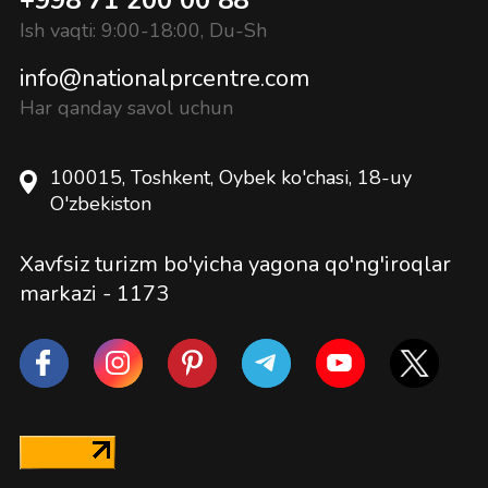
Ish vaqti: 9:00-18:00, Du-Sh
info@nationalprcentre.com
Har qanday savol uchun
100015, Toshkent, Oybek ko'chasi, 18-uy
O'zbekiston
Xavfsiz turizm bo'yicha yagona qo'ng'iroqlar
markazi -
1173