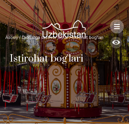
Xavfsizlik va O'zbekiston bo'ylab sayohatlarning o'ziga xos jihatlari
Asosiy
/
Diqqatga sazovor joylar
/
Istirohat bog'lari
Istirohat bog'lari