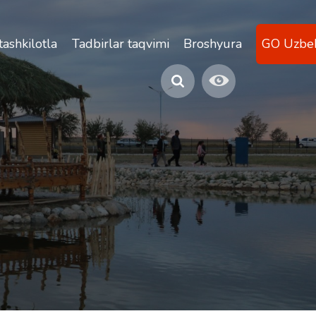
atlari
 tashkilotlar uchun
Tadbirlar taqvimi
Broshyura
GO Uzbek