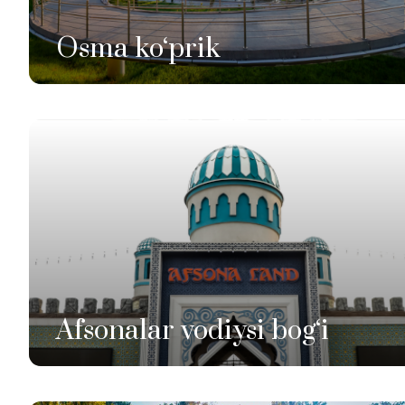
Osma ko‘prik
Afsonalar vodiysi bog‘i