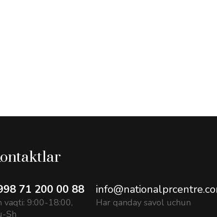
ontaktlar
998 71 200 00 88
info@nationalprcentre.c
h vaqti: 9:00-18:00,
Har qanday savol uchun
u-Sh