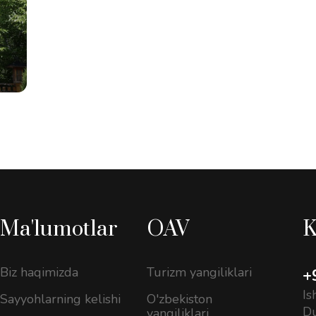
Ma'lumotlar
OAV
K
Biz haqimizda
Turizm yangiliklari
+
Is
Sayyohlarning kelishi
O'zbekiston
D
yangiliklari