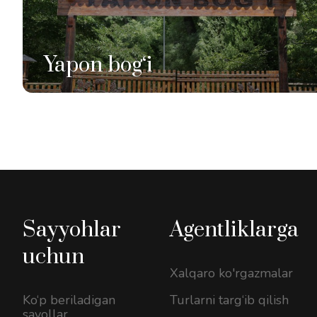
Yapon bog‘i
Sayyohlar
Agentliklarga
uchun
Xalqaro ko'rgazmalar
Ko‘p beriladigan
Turlarni targ‘ib qilish
savollar