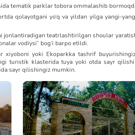
asida tematik parklar tobora ommalashib bormoqd
rtda qolayotgani yo‘q va yildan yilga yangi-yang
 jonlantiradigan teatrlashtirilgan shoular yaratis
alar vodiysi” bog‘i barpo etildi.
ar xiyoboni yoki Ekoparkka tashrif buyurishingi
i turistik klasterida tuya yoki otda sayr qilishi
da sayr qilishingiz mumkin.