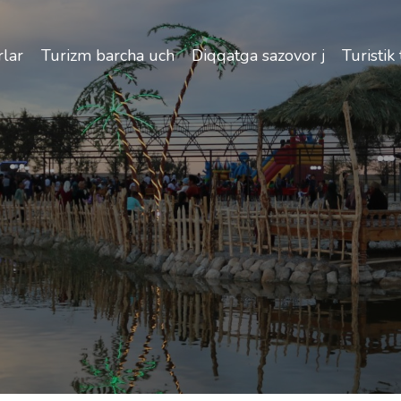
izlik va O'zbekiston bo'ylab sayohatlarning o'ziga xos jih
lar
Turizm barcha uchun
Diqqatga sazovor joylar
Turistik