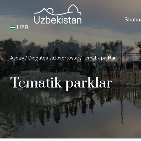
Xavfs
Shahar
UZB
Asosiy
/
Diqqatga sazovor joylar
/
Tematik parklar
Tematik parklar