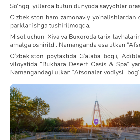
So‘nggi yillarda butun dunyoda sayyohlar or
O‘zbekiston ham zamonaviy yo‘nalishlardan o
parklar ishga tushirilmoqda.
Misol uchun, Xiva va Buxoroda tarix lavhalarini
amalga oshirildi. Namanganda esa ulkan “Afson
O‘zbekiston poytaxtida G‘alaba bog‘i, Adibl
viloyatida “Bukhara Desert Oasis & Spa” yang
Namangandagi ulkan “Afsonalar vodiysi” bog‘i