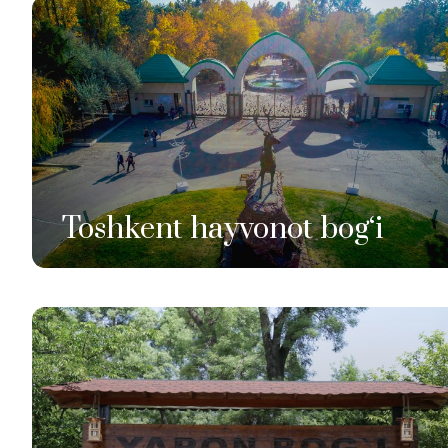
Toshkent hayvonot bog‘i