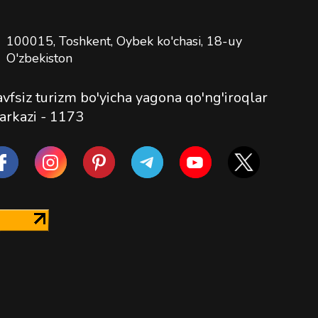
100015, Toshkent, Oybek ko'chasi, 18-uy
O'zbekiston
vfsiz turizm bo'yicha yagona qo'ng'iroqlar
arkazi -
1173