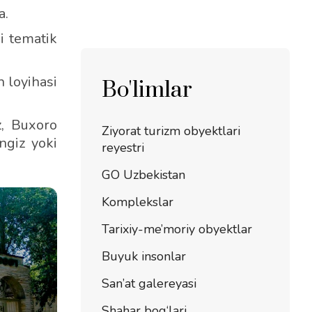
a.
i tematik
h loyihasi
Bo'limlar
z, Buxoro
Ziyorat turizm obyektlari
ngiz yoki
reyestri
GO Uzbekistan
Komplekslar
Tarixiy-me’moriy obyektlar
Buyuk insonlar
San’at galereyasi
Shahar bog‘lari