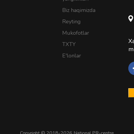
Biz haqimizda
Reyting
Mukofotlar
Xa
TXTY
m
E'lonlar
Copyright © 2018-2026 National PR-centre