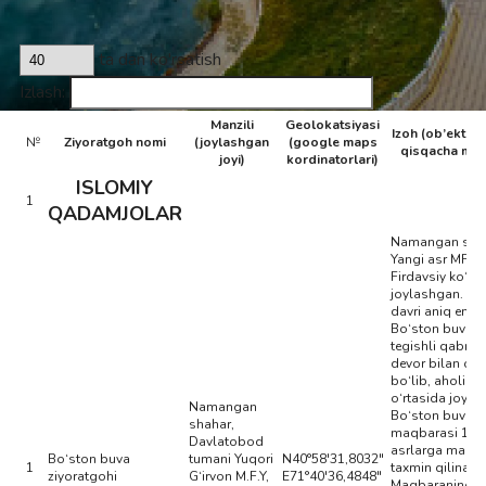
ta dan ko'rsatish
Izlash:
Manzili
Geolokatsiyasi
Izoh (ob’ekt to‘
№
Ziyoratgoh nomi
(joylashgan
(google maps
qisqacha ma’
joyi)
kordinatorlari)
ISLOMIY
1
QADAMJOLAR
Namangan shah
Yangi asr MFY,
Firdavsiy ko‘ch
joylashgan. Ob
davri aniq emas
Bo‘ston buvag
tegishli qabr p
devor bilan o‘r
bo‘lib, aholi uy
o‘rtasida joyla
Namangan
Bo‘ston buva
shahar,
maqbarasi 15-
Davlatobod
asrlarga mans
Bo‘ston buva
tumani Yuqori
N40°58'31,8032"
1
taxmin qilinadi.
ziyoratgohi
G‘irvon M.F.Y,
E71°40'36,4848"
Maqbaraning