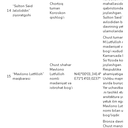
Chortoq
mahallasidagi 
“Sulton Said
tuman
qabristonda
14
Jaloliddin”
Koroskon
joylashgan. Bu
ziyoratgohi
qishlog‘i
Sulton Said Ter
avlodidan bo‘li
davrining yetuk
ulamolaridan b
Chust tumani,
M.Lutfulloh no
madaniyat va is
bog‘i xududida
Kamarsada MFY
So‘fizoda ko‘c
Chust shahar
joylashgan.
Mavlono
Respublika
“Mavlono Lutfilloh”
Lutfulloh
N41°00'01,3414"
ahamiyatiga eg
15
maqbarasi
nomli
E71°14'03,0237"
Ushbu majmua
madaniyat va
asrda bunyod e
istirohat bog‘i
Yer uchastkasi 
.ni tashkil etadi
arxitektura yodg
yetuk ilm egasi
Mavlono Lutful
nomi bilan uzvi
bog‘liqdir.
Bronza davriga
Chust manzilgo