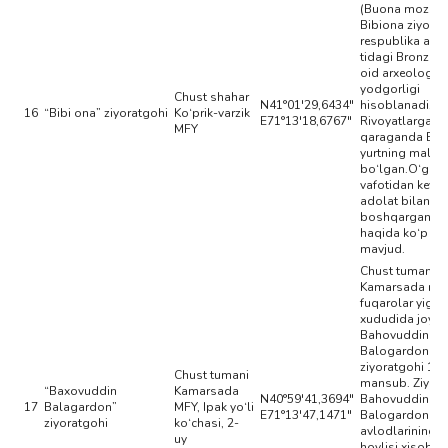
(Buona mozor t
Bibiona ziyorat
respublika aha
tidagi Bronza d
oid arxeologiy
yodgorligi
Chust shahar
N41°01'29,6434"
hisoblanadi.
16
“Bibi ona” ziyoratgohi
Ko‘prik-varzik
E71°13'18,6767"
Rivoyatlarga
MFY
qaraganda Bib
yurtning malika
bo‘lgan.O‘g‘li
vafotidan keyin 
adolat bilan
boshqargan. B
haqida ko‘p riv
mavjud.
Chust tumanid
Kamarsada mah
fuqarolar yig‘in
xududida joyl
Bahovuddin
Balogardon
ziyoratgohi 190
Chust tumani
mansub. Ziyor
“Baxovuddin
Kamarsada
N40°59'41,3694"
Bahovuddin
17
Balagardon”
MFY, Ipak yo‘li
E71°13'47,1471"
Balogardon
ziyoratgohi
ko‘chasi, 2-
avlodlarining u
uy
hovlisi xisobla