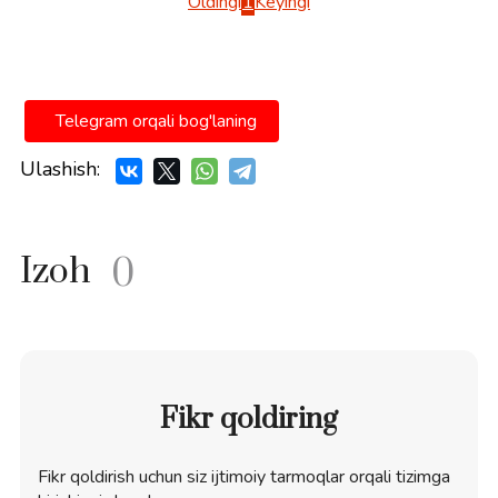
Oldingi
1
Keyingi
Telegram orqali bog'laning
Ulashish:
Izoh
0
Fikr qoldiring
Fikr qoldirish uchun siz ijtimoiy tarmoqlar orqali tizimga