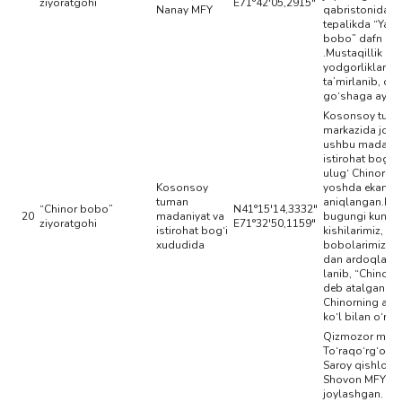
ziyoratgohi
E71°42'05,2915"
Nanay MFY
qabristonidagi
tepalikda “Yaxs
bobo” dafn eti
.Mustaqillik da
yodgorliklar qa
ta’mirlanib, ob
go‘shaga aylanti
Kosonsoy tuma
markazida joy
ushbu madaniy
istirohat bog‘i
ulug‘ Chinor 1
Kosonsoy
yoshda ekanlig
tuman
aniqlangan.Bu 
“Chinor bobo”
N41°15'14,3332"
20
madaniyat va
bugungi kunda
ziyoratgohi
E71°32'50,1159"
istirohat bog‘i
kishilarimiz, ot
xududida
bobolarimiz to
dan ardoqlanib,
lanib, “Chinor 
deb atalgan.
Chinorning atrof
ko‘l bilan o‘ral
Qizmozor maqb
To‘raqo‘rg‘on t
Saroy qishlog‘i
Shovon MFY xu
joylashgan.