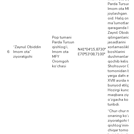
Parda Tursun qi
Imom ota MFY
joylashgan. XVI
oid. Halq orasi
ma’lumotlarga
qaraganda Im
Zaynil Obiddin 
Pop tumani
qilinganlaridan
Parda Tursun
jasadlarini
“Zaynul Obiddin
qishlog‘i,
xorlamasliklari
N41°04'15,8730"
6
Imom ota”
Imom ota
boshlarini
E70°53'08,7100"
ziyoratgohi
MFY
dushmanlardan
Oromgoh
qochib kelishg
ko‘chasi
Shohsuvor G‘oz
tomonidan bos
yerga dafn etil
XVIII asrda ma
bunyod etilgan
Hozirgi kunda
maqbara ziyor
o‘zgacha ko‘rk 
turibdi.
“Chur-chur mom
onaning ko‘z yo
ziyoratgohi Ch
qishlog‘ining k
chiqar tomoni 