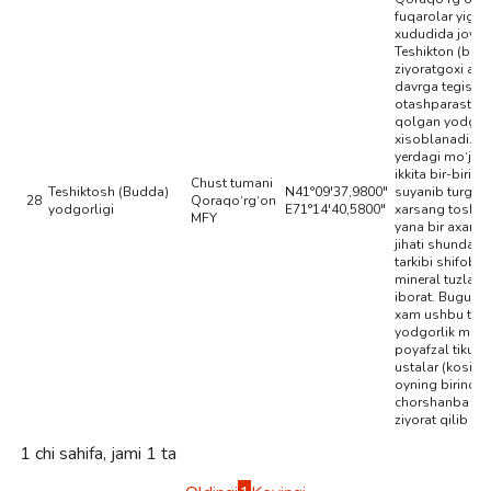
fuqarolar yig‘in
xududida joyl
Teshikton (bud
ziyoratgoxi anti
davrga tegishli 
otashparastla
qolgan yodgorl
xisoblanadi. B
yerdagi mo‘jiza
ikkita bir-biriga
Chust tumani
Teshiktosh (Budda)
N41°09'37,9800"
suyanib turgan
28
Qoraqo‘rg‘on
yodgorligi
E71°14'40,5800"
xarsang toshin
MFY
yana bir axamiy
jihati shundaki,
tarkibi shifoba
mineral tuzlard
iborat. Bugung
xam ushbu tarix
yodgorlik majm
poyafzal tikuvc
ustalar (kosibla
oyning birinchi
chorshanba kun
ziyorat qilib tur
1 chi sahifa, jami 1 ta