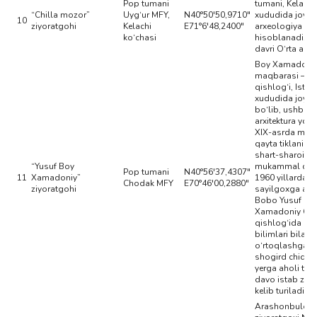
Pop tumani
tumani, Kelach
“Chilla mozor”
Uyg‘ur MFY,
N40°50'50,9710"
xududida joyla
10
ziyoratgohi
Kelachi
E71°6'48,2400"
arxeologiya yo
ko‘chasi
hisoblanadi. Teg
davri O‘rta asrg
Boy Xamadoni
maqbarasi – C
qishlog‘i, Istiq
xududida joyl
bo‘lib, ushbu
arxitektura yodg
XIX-asrda maq
qayta tiklanib,
shart-sharoitla
“Yusuf Boy
mukammal qilin
Pop tumani
N40°56'37,4307"
11
Xamadoniy”
1960 yillarda
Chodak MFY
E70°46'00,2880"
ziyoratgohi
sayilgoxga ayl
Bobo Yusuf
Xamadoniy Ch
qishlog‘ida o‘z
bilimlari bilan
o‘rtoqlashgan,
shogird chiqar
yerga aholi to
davo istab ziyor
kelib turiladi.
Arashonbuloq