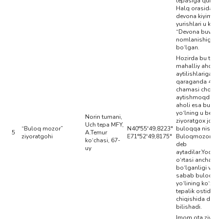
tepasiga qurilg
Halq orasida u 
devona kiyimid
yurishlari u kish
“Devona buva”
nomlanishiga 
bo‘lgan.
Hozirda bu tepa
mahalliy aholin
aytilishlariga
qaraganda 4-5 
chamasi cho‘kka
aytishmoqda, m
aholi esa bu yo
yo‘lning u beti
Norin tumani,
ziyoratgox joy y
Uch tepa MFY,
“Buloq mozor”
N40°55'49,8223"
buloqqa nisbat
5
A.Temur
ziyoratgohi
E71°52'49,8175"
Buloqmozor b
ko‘chasi, 67-
deb
uy
aytadilar.Yodgo
o‘rtasi ancha b
bo‘lganligi va
sabab buloq s
yo‘lining ko‘zi 
tepalik ostidan
chiqishida deb
bilishadi.
Imom ota ziyor