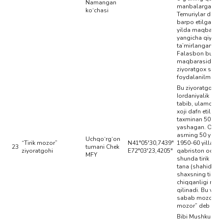
Namangan
manbalarga ko‘
ko‘chasi
Temuriylar davr
barpo etilgan. 
yilda maqbara
yangicha qiyof
ta’mirlangan.
Falasbon buva
maqbarasidan 
ziyoratgox sifa
foydalanilmoq
Bu ziyoratgohg
Iordaniyalik sh
tabib, ulamo As
xoji dafn etilga
taxminan 500 yi
yashagan. O‘t
asrning 50 yillar
Uchqo‘rg‘on
“Tirik mozor”
N41°05'30,7439"
1950-60 yillard
23
tumani Chek
ziyoratgohi
E72°03'23,4205"
qabriston ochi
MFY
shunda tirik ch
tana (shahid) b
shaxsning tirik
chiqqanligi riv
qilinadi. Bu vo
sabab mozorni 
mozor” deb yuri
Bibi Mushkulk