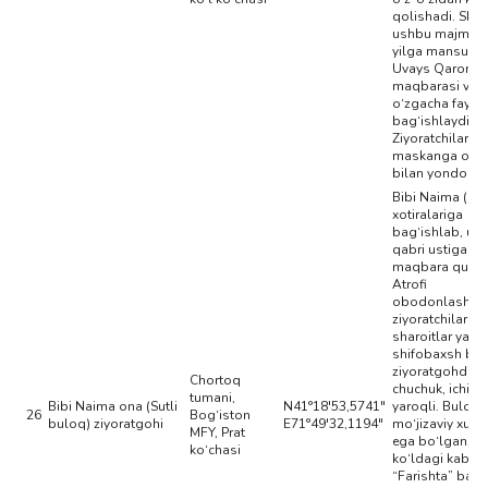
qolishadi. Shu
ushbu majmua
yilga mansub S
Uvays Qaroniy
maqbarasi va m
o‘zgacha fayz
bag‘ishlaydi.
Ziyoratchilar bu
maskanga o‘ta
bilan yondosha
Bibi Naima (Bib
xotiralariga
bag‘ishlab, ula
qabri ustiga 200
maqbara qurilg
Atrofi
obodonlashtiril
ziyoratchilar u
sharoitlar yarat
shifobaxsh bul
ziyoratgohdir. 
Chortoq
chuchuk, ichis
tumani,
Bibi Naima ona (Sutli
N41°18'53,5741"
yaroqli. Buloq
26
Bog‘iston
buloq) ziyoratgohi
E71°49'32,1194"
mo‘jizaviy xusu
MFY, Prat
ega bo‘lgan, Ba
ko‘chasi
ko‘ldagi kabi
“Farishta” bali