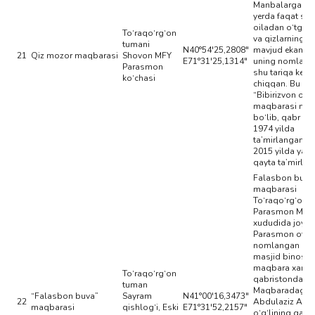
Manbalarga ko‘
yerda faqat shu
oiladan o‘tgan 
To‘raqo‘rg‘on
va qizlarning q
tumani
N40°54'25,2808"
mavjud ekanlig
21
Qiz mozor maqbarasi
Shovon MFY
E71°31'25,1314"
uning nomlani
Parasmon
shu tariqa kelib
ko‘chasi
chiqqan. Bu ye
“Bibirizvon ona
maqbarasi mav
bo‘lib, qabr bi
1974 yilda
ta’mirlangan. 
2015 yilda yan
qayta ta’mirlan
Falasbon buva
maqbarasi
To‘raqo‘rg‘on 
Parasmon MFY
xududida joyla
Parasmon ota 
nomlangan ma
masjid binosi,
maqbara xamda
To‘raqo‘rg‘on
qabristondan i
tuman
Maqbaradagi q
“Falasbon buva”
Sayram
N41°00'16,3473"
22
Abdulaziz Abd
maqbarasi
qishlog‘i, Eski
E71°31'52,2157"
o‘g‘lining qabri