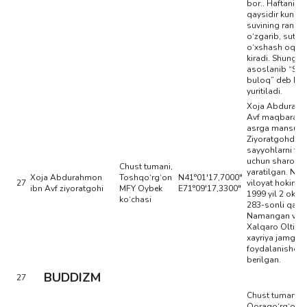
bor.. Haftaning
qaysidir kuni b
suvining rangi
o‘zgarib, sutga
o‘xshash oqish
kiradi. Shunga
asoslanib “Sutl
buloq” deb ha
yuritiladi.
Xoja Abduraxm
Avf maqbarasi 
asrga mansub.
Ziyoratgohda m
sayyohlarni tash
uchun sharoitla
Chust tumani,
yaratilgan. N
Xoja Abdurahmon
Toshqo‘rg‘on
N41°01'17,7000"
27
viloyat hokimin
ibn Avf ziyoratgohi
MFY Oybek
E71°09'17,3300"
1999 yil 2 okta
ko‘chasi
283-sonli qaror
Namangan vilo
Xalqaro Oltin 
xayriya jamg‘a
foydalanishga
berilgan.
BUDDIZM
27
Chust tumanid
Qoraqo‘rg‘on 