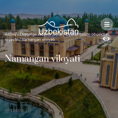
Xavfsizlik va O'zbekiston bo'ylab sayohatlarning o'ziga xos jihatlari
Asosiy
/
Diqqatga sazovor joylar
/
Ziyorat turizm obyektlari
reyestri
/
Namangan viloyati
Namangan viloyati
12608