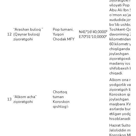
ziyoratgoxi N
viloyati Pop t
Abu Ali Ibn Sin
o‘rmon xo‘jalig
xududida joyl
bo‘lib ushbu ob
“Arashan buloq ”
Pop tumani,
Toshkent-Qamc
N41°16'40,0000"
12
(Qaynar buloq)
Yuqori
davonining 26
E70°31'10,0000"
ziyoratgohi
Chodak MFY
kilometridan y
60 kilometr yur
chiqilganda
joylashgan. U
ziyoratgoxda ta
madaniy issiq y
shifobaxsh bul
chiqadi.
Alkom ona mem
yodgorlik va
ziyoratgoh bo‘l
Chortoq
Koroskon qishl
“Alkom acha”
tuman
13
joylashgan. Bu
ziyoratgohi
Koroskon
maqbara XVII-X
qishlog‘i
asrlarda buny
etilgan yodgorl
hisoblanadi.
Hazrat Sulton S
Jaloliddin maq
Koroskon MFY,