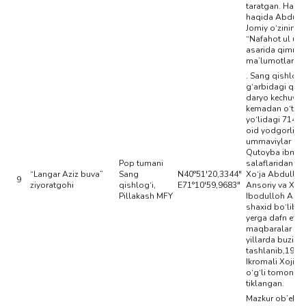
taratgan. Hazra
haqida Abdur
Jomiy o‘zining
“Nafahot ul un
asarida qimmat
ma’lumotlar be
. Sang qishlog‘
g‘arbidagi qad
daryo kechuvch
kemadan o‘tish
yo‘lidagi 714 yi
oid yodgorlik. 
ummaviylar noi
Qutoyba ibn M
Pop tumani
salaflaridan bo
“Langar Aziz buva”
Sang
N40°51'20,3344"
Xo‘ja Abdullox
9
ziyoratgohi
qishlog‘i,
E71°10'59,9683"
Ansoriy va Xo‘j
Pillakash MFY
Ibodulloh Alaid
shaxid bo‘lib, 
yerga dafn etil
maqbaralar 19
yillarda buzib
tashlanib,1967 
Ikromali Xoji R
o‘g‘li tomonid
tiklangan.
Mazkur ob’ekt 