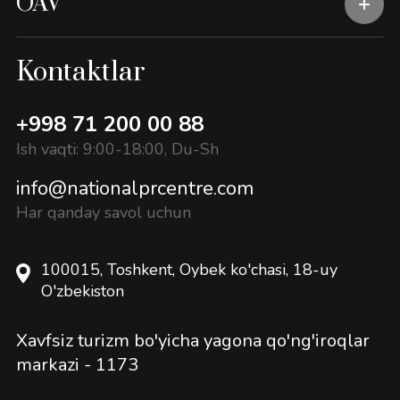
OAV
Kontaktlar
+998 71 200 00 88
Ish vaqti: 9:00-18:00, Du-Sh
info@nationalprcentre.com
Har qanday savol uchun
100015, Toshkent, Oybek ko'chasi, 18-uy
O'zbekiston
Xavfsiz turizm bo'yicha yagona qo'ng'iroqlar
markazi -
1173