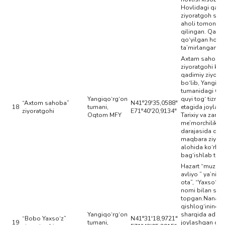
Hovlidagi qabr
ziyoratgoh sifa
aholi tomonida
qilingan. Qabr 
qo‘yilgan hovli 
ta’mirlangan.
Axtam sahoba
ziyoratgohi ko‘
qadimiy ziyora
bo‘lib, Yangiqo
tumanidagi Ch
Yangiqo‘rg‘on
quyi tog‘ tizmal
“Axtom sahoba”
N41°29'35,0588"
18
tumani,
etagida joylas
ziyoratgohi
E71°40'20,9134"
Oqtom MFY
Tarixiy va zamo
me’morchilik sa
darajasida qur
maqbara ziyor
alohida ko‘rk
bag‘ishlab tura
Hazart “muzni
avliyo ” ya’ni “
ota”, “Yaxso‘z 
nomi bilan shu
topgan.Nanay
qishlog‘ining s
Yangiqo‘rg‘on
sharqida adir y
“Bobo Yaxso‘z”
N41°31'18,9721"
19
tumani,
joylashgan qis