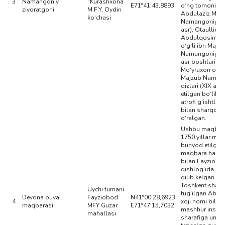
3
Namangoniy”
“Kurashxona”
E71°41'43,8893"
o‘ng tomoniga
ziyoratgohi
M.F.Y, Oydin
Abdulaziz Maj
ko‘chasi
Namangoniy (X
asr), Otaullixon
Abdulqosim e
o‘g‘li ibn Majz
Namangoniy (X
asr boshlari),
Mo‘yraxon oyi
Majzub Naman
qizlari (XIX asr
etilgan bo‘lib, 
atrofi g‘ishtli d
bilan sharqona
o‘ralgan.
Ushbu maqbar
1750 yillar mo
bunyod etilgan
maqbara hashar
bilan Fayziobo
qishlog‘ida is
qilib kelgan asl
Toshkent shahr
Uychi tumani
tug‘ilgan Abd
Devona buva
Fayziobod
N41°00'28,6923"
4
xoji nomi bilan
maqbarasi
MFY Guzar
E71°47'15,7032"
mashhur inson
mahallasi
sharafiga uning