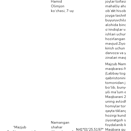
Hamid
joylar toifasida
Olimjon
mahalliy ahami
ko‘chasi, 7-uy
ob’ekt hisoblan
joyga tashrif
buyuruvchilar 
alohida binolar
o‘rindiqlar va xo
ishlari uchun sh
hozirlangan bi
mavjud.Ziyora
kirish uchun al
darvoza va yo‘l
zinalari mavjud
Majzub Naman
maqbarasi Mav
(Labbay tog‘a)
qabristonining
tomonidan joy
bo‘lib, bunyod 
yili ma’lum ema
Maqbarani 2001
uning avlodlari
homiylar tomo
qayta tiklangan
hozirgi kunda
ziyoratgoh sifa
Namangan
foydalanib keli
“Mazjub
shahar
N41°01'25,5197"
Maqbara gumb