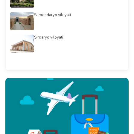
Surxondaryo viloyati
Sirdaryo viloyati
Barchasini ko'rish