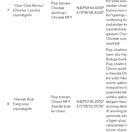
bo‘yida joylas
Pop tumani
“Chur-Chur Momo”
yerdan chiqadi
Chodak
N40°58'44,4300"
7
(Ona ko‘z yoshi)
buloq suvi shi
qishlog‘i,
E70°45'08,4100"
ziyoratgohi
bo‘lganligi uc
Chodak MFY
vodiyning turli
joylaridan kelg
ziyoratchilar bi
gavjum.Chashm
Chodak soyga
quyiladi.
Pop shahrining
ham shu Hazrat
Bobga borib ta
Pop shahri bila
Chinor qishlog‘
o‘rtasida Olm
bo‘yida Hazrat
nomli qabristo
mavjud bo‘lib,
yuqorida keltiri
Pop tumani
ushbu qabrga 
“Hazrati Bob
Chinor MFY.
N40°53'45,2502"
etilgan.Hazrati
8
Farg‘oniy ”
Xazrati bob
E71°05'51,5576"
asrning ikkinchi
ziyoratgohi
ko‘chasi
XI asrning birin
yarimida yasha
o‘tgan ulug‘
valiylardan biri
Islom olamida 