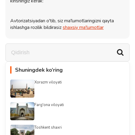
kirishingiz kerak:
Avtorizatsiyadan o'tib, siz ma'lumotlaringizni qayta
ishlashga rozilik bildirasiz
shaxsiy ma'lumotlar
Shuningdek ko‘ring
Xorazm viloyati
Farg'ona viloyati
Toshkent shaxri