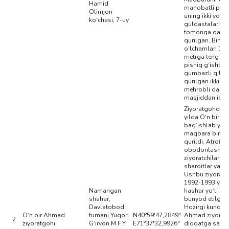
Hamid
mahobatli pesh
Olimjon
uning ikki yoni
ko‘chasi, 7-uy
guldastalari s
tomonga qarat
qurilgan. Bino
o‘lchamlari 15x
metrga teng bo‘
pishiq g‘ishtda
gumbazli qilib
qurilgan ikki x
mehrobli dahm
masjiddan ibor
Ziyoratgohda 
yilda O‘n bir 
bag‘ishlab yan
maqbara binos
qurildi. Atrofi
obodonlashtiril
ziyoratchilar u
sharoitlar yarati
Ushbu ziyorat
1992-1993 yill
Namangan
hashar yo‘li bil
shahar,
bunyod etilgan
Davlatobod
Hozirgi kunda O
O‘n bir Ahmad
tumani Yuqori
N40°59'47,2849"
Ahmad ziyorat
2
ziyoratgohi
G‘irvon M.F.Y,
E71°37'32,9926"
diqqatga sazo