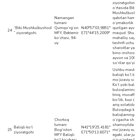
ziyoratgohinin
o‘rtasida Bibi
Mushkulkusho
Namangan
qabrlari hamda 
tumani
o‘ymakorlik as
“Bibi Mushkulkushod
Qumqo‘rg‘on
N40°57'03,9851"
qurilgan ayvon
24
” ziyoratgohi.
MFY, Bektemir
E71°44'15,2009"
mavjud. Shunin
ko‘chasi, 94-
mahalliy sayyo
uy.
tashrifi uchun
sharoitlar yarati
bino-inshootlar
ayvon va 100 da
so‘rilar qo‘yilg
Ushbu maskan
baliqli ko‘l bo‘l
mo‘jizaviy sirla
Ko‘l yoki baliqli
buloqlarning su
tiniq, musaffo, 
bo‘lib, kuyi qi
ariq xolatida o
Buloqdagi katt
baliqlarning ay
Chortoq
o‘zgacha shakl
tumani
shamoyilda bo‘
Baliqli ko‘l
N41°19'25,4181"
25
Bog‘iston
mo‘jizaviy xusu
ziyoratgohi
E71°50'13,6071"
MFY Baliqli
egaki, ular juma
ko‘l ko‘chasi
o‘z-o‘zidan ko‘