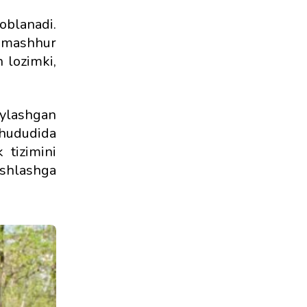
oblanadi.
n mashhur
 lozimki,
ylashgan
 hududida
 tizimini
ashlashga