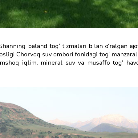
hanning baland tog‘ tizmalari bilan o‘ralgan ajoy
xosligi Chorvoq suv ombori fonidagi tog‘ manzaral
umshoq iqlim, mineral suv va musaffo tog‘ havo