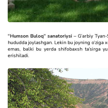
“Humson Buloq” sanatoriysi
– G‘arbiy Tyan-S
hududda joylashgan. Lekin bu joyning o‘ziga 
emas, balki bu yerda shifobaxsh ta’sirga y
erishiladi.