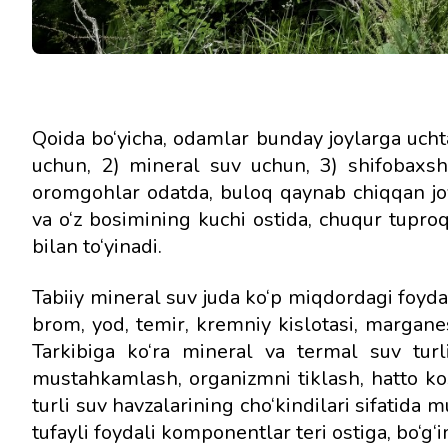
Qoida bo‘yicha, odamlar bunday joylarga uchta
uchun, 2) mineral suv uchun, 3) shifobaxsh 
oromgohlar odatda, buloq qaynab chiqqan joy
va o‘z bosimining kuchi ostida, chuqur tuproq 
bilan to‘yinadi.
Tabiiy mineral suv juda ko‘p miqdordagi foyd
brom, yod, temir, kremniy kislotasi, margane
Tarkibiga ko‘ra mineral va termal suv turl
mustahkamlash, organizmni tiklash, hatto ko
turli suv havzalarining cho‘kindilari sifatida 
tufayli foydali komponentlar teri ostiga, bo‘g