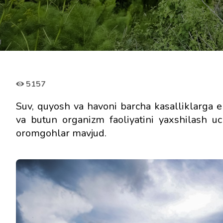
5157
Suv, quyosh va havoni barcha kasalliklarga e
va butun organizm faoliyatini yaxshilash uc
oromgohlar mavjud.