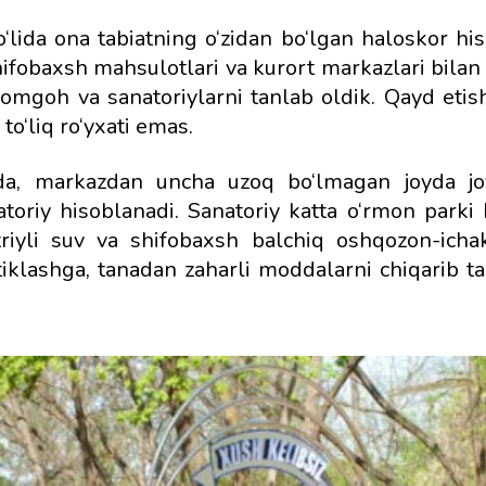
‘lida ona tabiatning o‘zidan bo‘lgan haloskor his
shifobaxsh mahsulotlari va kurort markazlari bila
romgoh va sanatoriylarni tanlab oldik. Qayd etish
o‘liq ro‘yxati emas.
a, markazdan uncha uzoq bo‘lmagan joyda jo
atoriy hisoblanadi. Sanatoriy katta o‘rmon parki
riyli suv va shifobaxsh balchiq oshqozon-ichak
 tiklashga, tanadan zaharli moddalarni chiqarib t