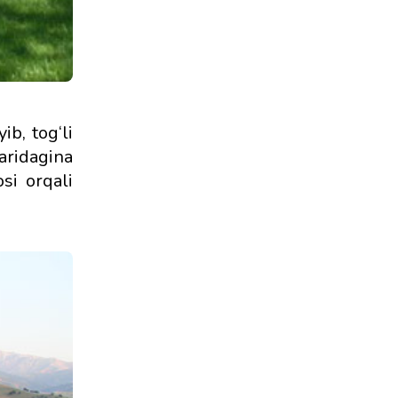
ib, tog‘li
aridagina
si orqali