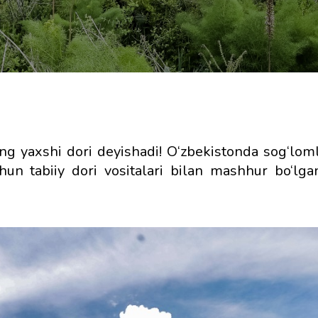
ng yaxshi dori deyishadi! O‘zbekistonda sog‘loml
hun tabiiy dori vositalari bilan mashhur bo‘lga