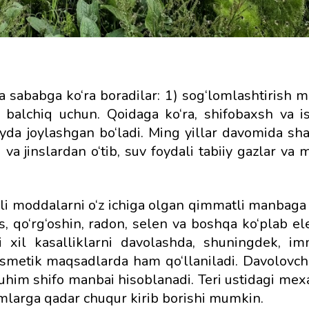
 sababga ko‘ra boradilar: 1) sog‘lomlashtirish mu
balchiq uchun. Qoidaga ko‘ra, shifobaxsh va is
da joylashgan bo‘ladi. Ming yillar davomida sh
va jinslardan o‘tib, suv foydali tabiiy gazlar va 
ali moddalarni o‘z ichiga olgan qimmatli manbaga 
s, qo‘rg‘oshin, radon, selen va boshqa ko‘plab el
i xil kasalliklarni davolashda, shuningdek, im
smetik maqsadlarda ham qo‘llaniladi. Davolovchi
muhim shifo manbai hisoblanadi. Teri ustidagi mexa
‘imlarga qadar chuqur kirib borishi mumkin.