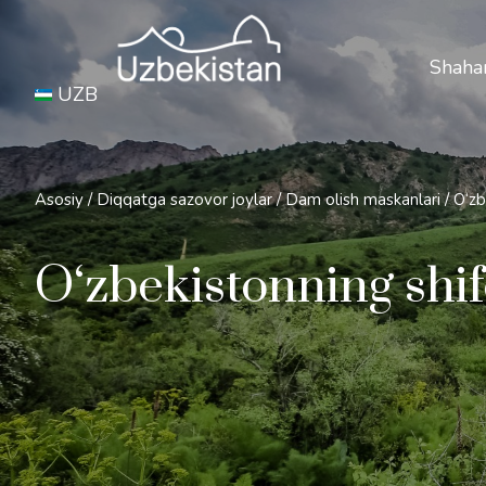
Xavfs
Shahar
UZB
Asosiy
/
Diqqatga sazovor joylar
/
Dam olish maskanlari
/
O‘zb
O‘zbekistonning shi