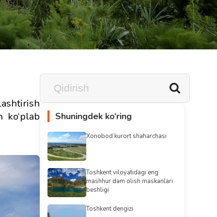
ashtirish
n ko‘plab
Shuningdek ko‘ring
Xonobod kurort shaharchasi
Toshkent viloyatidagi eng
mashhur dam olish maskanlari
beshligi
Toshkent dengizi