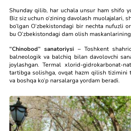
Shunday qilib, har uchala unsur ham shifo yo
Biz siz uchun o‘zining davolash muolajalari, 
bo‘lgan O‘zbekistondagi bir nechta nufuzli o
bu O‘zbekistondagi dam olish maskanlarining t
“Chinobod” sanatoriysi
– Toshkent shahrid
balneologik va balchiq bilan davolovchi san
joylashgan. Termal xlorid-gidrokarbonat-nat
tartibga solishga, ovqat hazm qilish tizimini
va boshqa ko‘p narsalarga yordam beradi.