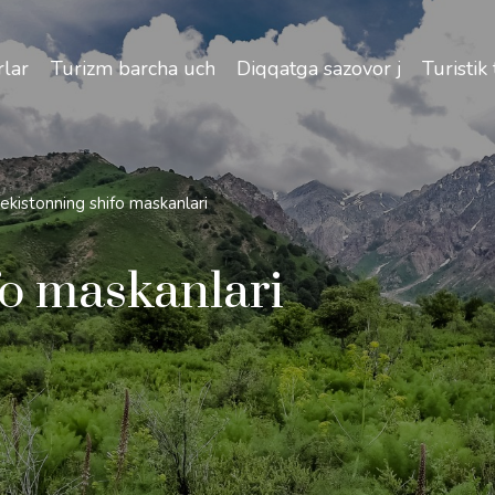
izlik va O'zbekiston bo'ylab sayohatlarning o'ziga xos jih
lar
Turizm barcha uchun
Diqqatga sazovor joylar
Turistik
ekistonning shifo maskanlari
fo maskanlari