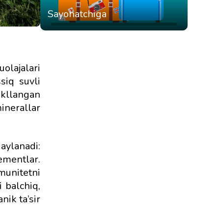
Sayohatchiga
olajalari
siq suvli
akllangan
minerallar
aylanadi:
ementlar.
munitetni
 balchiq,
nik ta’sir