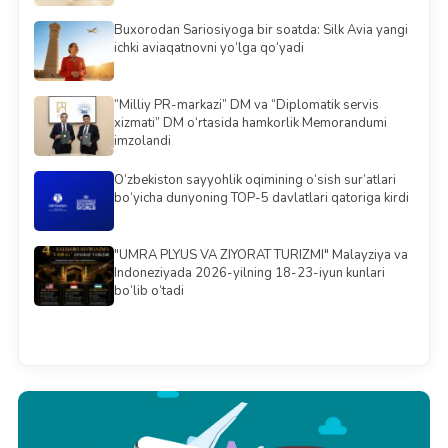
Buxorodan Sariosiyoga bir soatda: Silk Avia yangi
ichki aviaqatnovni yo‘lga qo‘yadi
“Milliy PR-markazi” DM va “Diplomatik servis
xizmati” DM o‘rtasida hamkorlik Memorandumi
imzolandi
O‘zbekiston sayyohlik oqimining o‘sish sur’atlari
bo‘yicha dunyoning TOP-5 davlatlari qatoriga kirdi
"UMRA PLYUS VA ZIYORAT TURIZMI" Malayziya va
Indoneziyada 2026-yilning 18-23-iyun kunlari
bo‘lib o‘tadi
Barchasini ko'rish