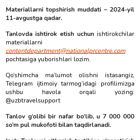
Materiallarni topshirish muddati – 2024-yil
11-avgustga qadar.
Tanlovda ishtirok etish uchun
ishtirokchilar
materiallarni
contentdepartment@nationalprcentre.com
pochtasiga yuborishlari lozim.
Qo‘shimcha ma’lumot olishni istasangiz,
Telegram ijtimoiy tarmog‘idagi profilimizga
ushbu havola orqali yozing:
@uzbtravelsupport
Tanlov g‘olibi bir nafar bo‘lib, u 7 000 000
so‘m pul mukofoti bilan taqdirlanadi.