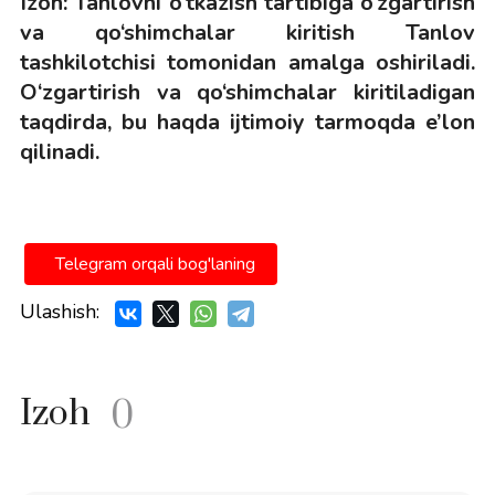
Izoh:
Tanlovni o‘tkazish tartibiga o‘zgartirish
va qo‘shimchalar kiritish Tanlov
tashkilotchisi tomonidan amalga oshiriladi.
O‘zgartirish va qo‘shimchalar kiritiladigan
taqdirda, bu haqda ijtimoiy tarmoqda e’lon
qilinadi.
Telegram orqali bog'laning
Ulashish:
Izoh
0