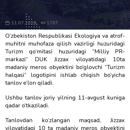
11.07.2024
1787
O‘zbekiston Respublikasi Ekologiya va atrof-
muhitni muhofaza qilish vazirligi huzuridagi
Turizm qo‘mitasi huzuridagi “Milliy PR-
markazi” DUK Jizzax viloyatidagi 10ta
madaniy meros obyektini bo‘glovchi “Turizm
halqasi” logotipini ishlab chiqish bo‘yicha
tanlov e’lon qiladi.
Ushbu tanlov joriy yilning 11-avgust kuniga
qadar o‘tkaziladi.
Tanlovdan ko‘zlangan maqsad, Jizzax
viloyatidagi 10 ta madaniy meros obyektini