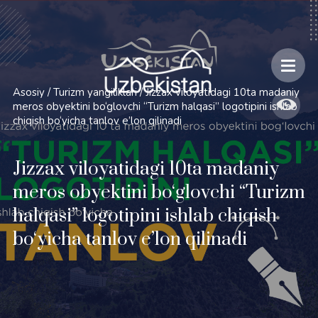
Xavfsizlik va O'zbekiston bo'ylab sayohatlarning o'ziga xos jihatlari
Asosiy
/
Turizm yangiliklari
/
Jizzax viloyatidagi 10ta madaniy
meros obyektini bo‘glovchi “Turizm halqasi” logotipini ishlab
chiqish bo‘yicha tanlov e’lon qilinadi
Jizzax viloyatidagi 10ta madaniy
meros obyektini bo‘glovchi “Turizm
halqasi” logotipini ishlab chiqish
bo‘yicha tanlov e’lon qilinadi