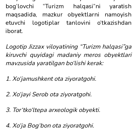
bog‘lovchi “Turizm halqasi”ni yaratish
maqsadida, mazkur obyektlarni namoyish
etuvchi logotiplar tanlovini o‘tkazishdan
iborat.
Logotip Jizzax viloyatining “Turizm halqasi”ga
kiruvchi quyidagi madaniy meros obyektlari
mavzusida yaratilgan bo‘lishi kerak:
1.
Xo
‘
jamushkent
ota
ziyoratgohi
.
2.
Xo
‘
jayi
Serob
ota
ziyoratgohi
.
3. Tor‘tko‘ltepa arxeologik obyekti.
4. Xo‘ja Bog‘bon ota ziyoratgohi.